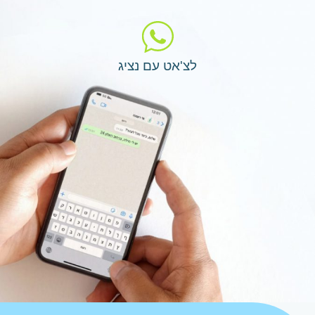
לצ'אט עם נציג