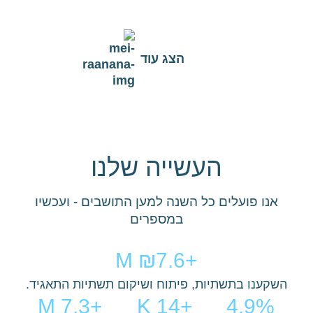
עוברים דירה /
כמה מים אני
עדכון מס' נפשות
חלפת משלמים
צורך?
הצג עוד
פנייה למוקד
שובר דיגיטלי
דיווח על תקלה
שירות
העשייה שלנו
אנו פועלים כל השנה למען התושבים - ועכשיו
במספרים
+₪7.6 M
השקענו בתשתיות, פיתוח ושיקום תשתיות התאגיד.
+7.3 M
+14 K
4.9%